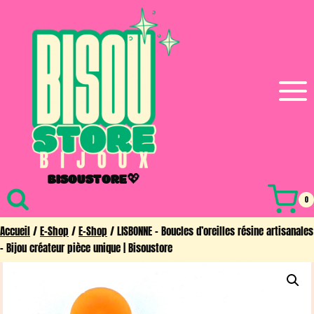
Aller
au
contenu
BISOUSTORE💖
0
Accueil
/
E-Shop
/
E-Shop
/
LISBONNE – Boucles d’oreilles résine artisanales
– Bijou créateur pièce unique | Bisoustore