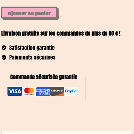
quantité
Ajouter au panier
de
LISBONNE
Livraison gratuite sur les commandes de plus de 80 € !
-
Boucles
Satisfaction garantie
d'oreilles
Paiements sécurisés
résine
artisanales
Commande sécurisée garantie
–
Bijou
créateur
pièce
unique
UGS :
ND
|
Catégories :
Boucles d'oreilles
,
E-Shop
Bisoustore