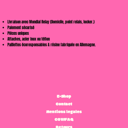
Les
options
Livraison avec Mondial Relay (Domicile, point relais, locker.)
peuvent
Paiement sécurisé
être
Pièces uniques
choisies
Attaches, acier inox ou téflon
Paillettes écoresponsables & résine fabriquée en Allemagne.
sur
la
page
du
produit
E-Shop
Contact
Mentions legales
CGV/FAQ
Retours